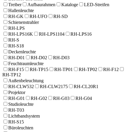
Treiber
Aufbaurahmen
Kataloge
LED-Streifen
Hallenleuchte
RH-GK
RH-UFO
RH-SD
Schienenstrahler
RH-LPS
RH-LPS16K
RH-LPS1104
RH-LPS16
RH-S
RH-S18
Deckenleuchte
RH-D01
RH-D02
RH-D03
Feuchtraumleuchte
RH-F15
RH-TP15
RH-TP01
RH-TP02
RH-F12
RH-TP12
Außenbeleuchtung
RH-CLW532
RH-CLW2175
RH-CL20R1
Projektor
RH-G01
RH-G02
RH-G03
RH-G04
Studioleuchte
RH-T03
Lichtbandsystem
RH-S15
Büroleuchten