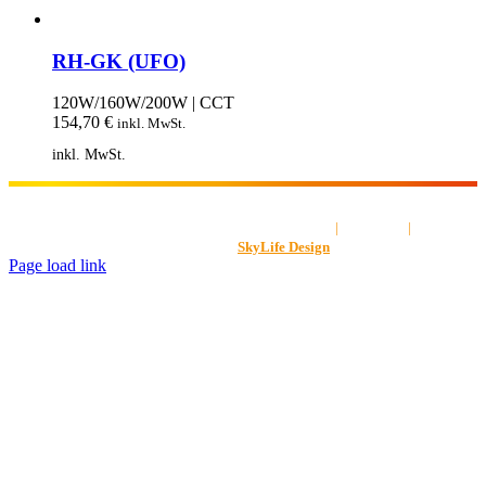
RH-GK (UFO)
120W/160W/200W | CCT
154,70
€
inkl. MwSt.
inkl. MwSt.
AGB
|
Impressum
|
Datenschut
Gestaltet von
SkyLife Design
Page load link
Nach
oben