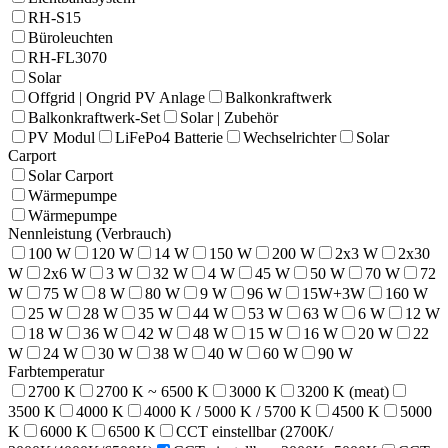
RH-S15
Büroleuchten
RH-FL3070
Solar
Offgrid | Ongrid PV Anlage
Balkonkraftwerk
Balkonkraftwerk-Set
Solar | Zubehör
PV Modul
LiFePo4 Batterie
Wechselrichter
Solar
Carport
Solar Carport
Wärmepumpe
Wärmepumpe
Nennleistung (Verbrauch)
100 W
120 W
14 W
150 W
200 W
2x3 W
2x30
W
2x6 W
3 W
32 W
4 W
45 W
50 W
70 W
72
W
75 W
8 W
80 W
9 W
96 W
15W+3W
160 W
25 W
28 W
35 W
44 W
53 W
63 W
6 W
12 W
18 W
36 W
42 W
48 W
15 W
16 W
20 W
22
W
24 W
30 W
38 W
40 W
60 W
90 W
Farbtemperatur
2700 K
2700 K ~ 6500 K
3000 K
3200 K (meat)
3500 K
4000 K
4000 K / 5000 K / 5700 K
4500 K
5000
K
6000 K
6500 K
CCT einstellbar (2700K/