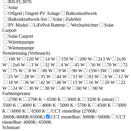
RH-FL3070
Solar
Offgrid | Ongrid PV Anlage
Balkonkraftwerk
Balkonkraftwerk-Set
Solar | Zubehör
PV Modul
LiFePo4 Batterie
Wechselrichter
Solar
Carport
Solar Carport
Wärmepumpe
Wärmepumpe
Nennleistung (Verbrauch)
100 W
120 W
14 W
150 W
200 W
2x3 W
2x30
W
2x6 W
3 W
32 W
4 W
45 W
50 W
70 W
72
W
75 W
8 W
80 W
9 W
96 W
15W+3W
160 W
25 W
28 W
35 W
44 W
53 W
63 W
6 W
12 W
18 W
36 W
42 W
48 W
15 W
16 W
20 W
22
W
24 W
30 W
38 W
40 W
60 W
90 W
Farbtemperatur
2700 K
2700 K ~ 6500 K
3000 K
3200 K (meat)
3500 K
4000 K
4000 K / 5000 K / 5700 K
4500 K
5000
K
6000 K
6500 K
CCT einstellbar (2700K/
3000K/4000K/6500K)
CCT einstellbar: 3000K~5000K
CCT
einstellbar: 4000K~6500K
Schutzart