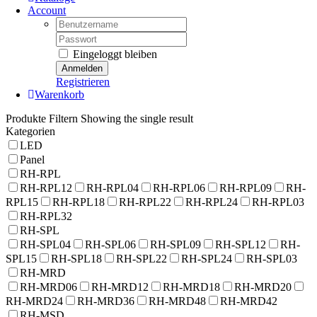
Account
Username:
Password:
Eingeloggt bleiben
Registrieren
Warenkorb
Produkte Filtern
Showing the single result
Kategorien
LED
Panel
RH-RPL
RH-RPL12
RH-RPL04
RH-RPL06
RH-RPL09
RH-
RPL15
RH-RPL18
RH-RPL22
RH-RPL24
RH-RPL03
RH-RPL32
RH-SPL
RH-SPL04
RH-SPL06
RH-SPL09
RH-SPL12
RH-
SPL15
RH-SPL18
RH-SPL22
RH-SPL24
RH-SPL03
RH-MRD
RH-MRD06
RH-MRD12
RH-MRD18
RH-MRD20
RH-MRD24
RH-MRD36
RH-MRD48
RH-MRD42
RH-MSD