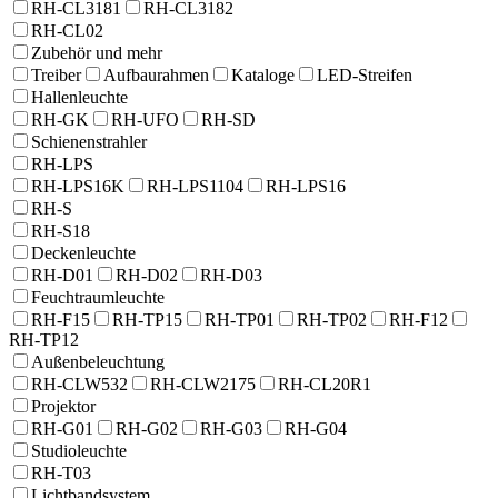
RH-CL3181
RH-CL3182
RH-CL02
Zubehör und mehr
Treiber
Aufbaurahmen
Kataloge
LED-Streifen
Hallenleuchte
RH-GK
RH-UFO
RH-SD
Schienenstrahler
RH-LPS
RH-LPS16K
RH-LPS1104
RH-LPS16
RH-S
RH-S18
Deckenleuchte
RH-D01
RH-D02
RH-D03
Feuchtraumleuchte
RH-F15
RH-TP15
RH-TP01
RH-TP02
RH-F12
RH-TP12
Außenbeleuchtung
RH-CLW532
RH-CLW2175
RH-CL20R1
Projektor
RH-G01
RH-G02
RH-G03
RH-G04
Studioleuchte
RH-T03
Lichtbandsystem