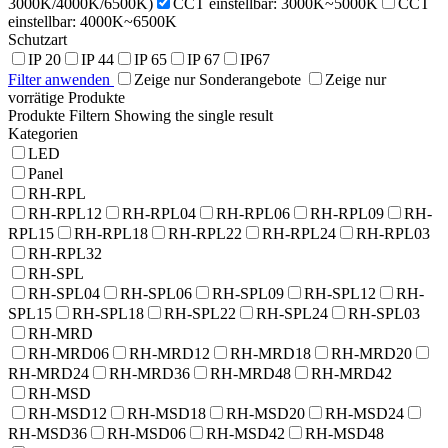
3000K/4000K/6500K)
CCT einstellbar: 3000K~5000K
CCT
einstellbar: 4000K~6500K
Schutzart
IP 20
IP 44
IP 65
IP 67
IP67
Filter anwenden
Zeige nur Sonderangebote
Zeige nur
vorrätige Produkte
Produkte Filtern
Showing the single result
Kategorien
LED
Panel
RH-RPL
RH-RPL12
RH-RPL04
RH-RPL06
RH-RPL09
RH-
RPL15
RH-RPL18
RH-RPL22
RH-RPL24
RH-RPL03
RH-RPL32
RH-SPL
RH-SPL04
RH-SPL06
RH-SPL09
RH-SPL12
RH-
SPL15
RH-SPL18
RH-SPL22
RH-SPL24
RH-SPL03
RH-MRD
RH-MRD06
RH-MRD12
RH-MRD18
RH-MRD20
RH-MRD24
RH-MRD36
RH-MRD48
RH-MRD42
RH-MSD
RH-MSD12
RH-MSD18
RH-MSD20
RH-MSD24
RH-MSD36
RH-MSD06
RH-MSD42
RH-MSD48