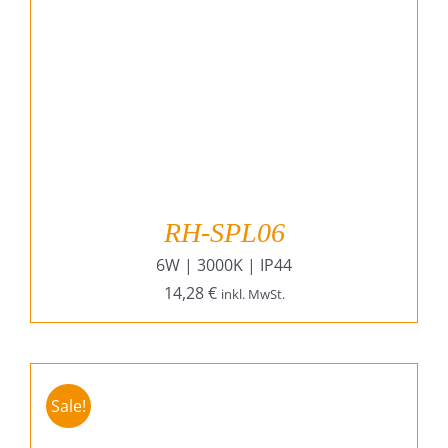
RH-SPL06
6W | 3000K | IP44
14,28
€
inkl. MwSt.
Sale!