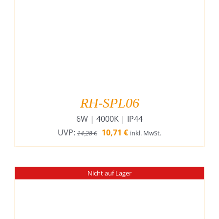
RH-SPL06
6W | 4000K | IP44
Ursprünglicher
Aktueller
UVP:
10,71
€
inkl. MwSt.
14,28
€
Preis
Preis
war:
ist:
14,28 €
10,71 €.
Nicht auf Lager