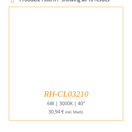
Projekte & Lösungen
Kataloge
Account
Warenkorb
RH-CL03210
6W | 3000K | 40°
30,94
€
inkl. MwSt.