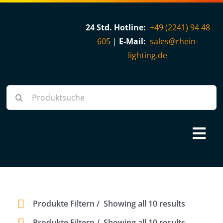
Skip
to
24 Std. Hotline:
+49 (2241) 94 48
content
605
|
E-Mail:
sales@rhein-
lighting.de
Suche
nach:
Tog
Nav
Über uns
Shop
Produkte Filtern
Showing all 10 results
Produkte Filtern
Showing all 10 results