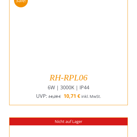
Sale!
RH-RPL06
6W | 3000K | IP44
Ursprünglicher
Aktueller
UVP:
10,71
€
inkl. MwSt.
14,28
€
Preis
Preis
war:
ist:
14,28 €
10,71 €.
Nicht auf Lager