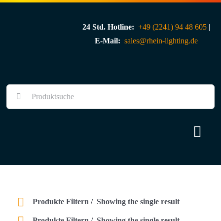
Skip
to
24 Std. Hotline:
+49 (2241) 94 48 605
|
content
E-Mail:
sales@rhein-lighting.de
Suche
nach:
Togg
Navi
Über uns
Shop
Produkte Filtern
Showing the single result
Produkte Filtern
Showing the single result