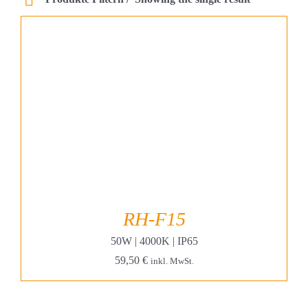
Projekte & Lösungen
Kataloge
Account
Warenkorb
RH-F15
50W | 4000K | IP65
59,50
€
inkl. MwSt.