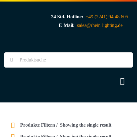
Skip
to
24 Std. Hotline:
+49 (2241) 94 48 605
|
content
E-Mail:
sales@rhein-lighting.de
Suche
nach:
Togg
Navi
Über uns
Shop
Produkte Filtern
Showing the single result
Produkte Filtern
Showing the single result