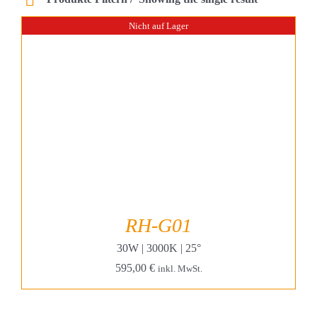
Projekte & Lösungen
Nicht auf Lager
Kataloge
Account
Warenkorb
RH-G01
30W | 3000K | 25°
595,00
€
inkl. MwSt.