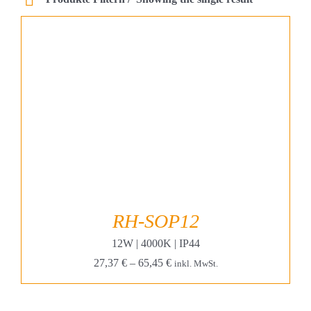
Projekte & Lösungen
Kataloge
Account
Warenkorb
RH-SOP12
12W | 4000K | IP44
27,37
€
–
65,45
€
inkl. MwSt.