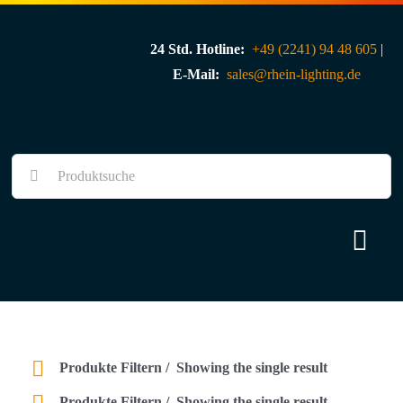
Skip
to
24 Std. Hotline:
+49 (2241) 94 48 605
|
content
E-Mail:
sales@rhein-lighting.de
Suche
nach:
Togg
Navi
Über uns
Shop
Produkte Filtern
Showing the single result
Produkte Filtern
Showing the single result