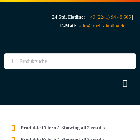
Skip
to
24 Std. Hotline:
+49 (2241) 94 48 605
|
content
E-Mail:
sales@rhein-lighting.de
Suche
nach:
Togg
Navi
Über uns
Shop
Produkte Filtern
Showing all 2 results
Produkte Filtern
Showing all 2 results