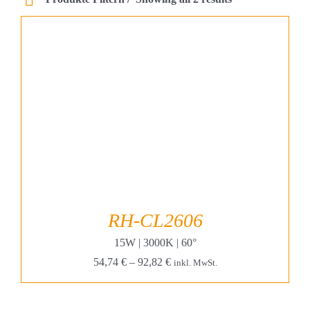
Projekte & Lösungen
Kataloge
Account
Warenkorb
RH-CL2606
15W | 3000K | 60°
54,74
€
–
92,82
€
inkl. MwSt.